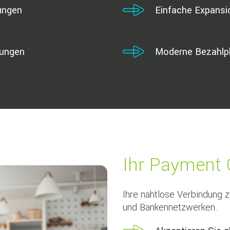
ungen
Einfache Expansi
rungen
Moderne Bezahlp
Ihr Payment
Ihre nahtlose Verbindung 
und Bankennetzwerken.