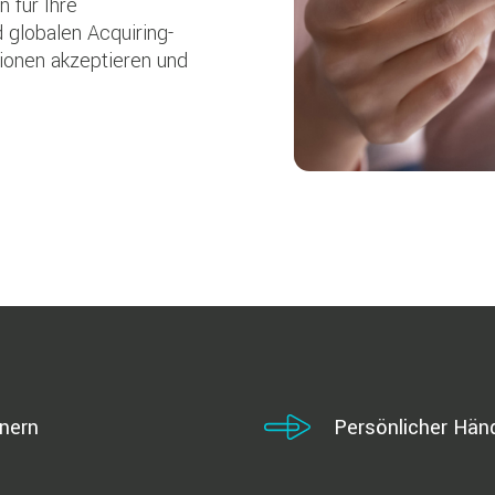
 für Ihre
 globalen Acquiring-
ionen akzeptieren und
nern
Persönlicher Hän