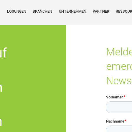
LÖSUNGEN
BRANCHEN
UNTERNEHMEN
PARTNER
RESSOU
uf
Melde
emer
Newsl
n
n