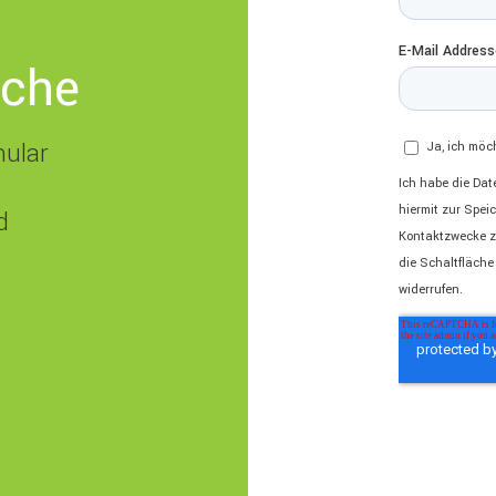
nche
mular
d