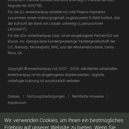
Register No. 900778).
Für die EU: emerchantpay arbeitet mit UAB Phoenix Payments
zusammen, einem ordnungsgemäß zugelassenen E-Geld-Institut, das
der Aufsicht der Bank von Litauen unterliegt (Lizenznummer
LB000477).
Für die USA: emerchantpay Corp. ist ein eingetragener Partner/ISO von
Elavon, Inc. Georgia [eine hundertprozentige Tochtergesellschaft der
U.S. Bancorp, Minneapolis, MN], und der Westamerica Bank, Santa
Rosa, CA.
Copyright
© emerchantpay Ltd
2007 - 2026.
Alle Rechte vorbehalten.
emerchantpay ist ein eingetragenes Markenzeichen. Jegliche
unbefugte Nutzung ist ausdrücklich verboten.
|
|
|
Cookies
Nutzungsbedingungen
Rechtliche Hinweise
Impressum
Wir verwenden Cookies, um Ihnen ein bestmögliches
Erlebnis auf unserer Website zu bieten. Wenn Sie